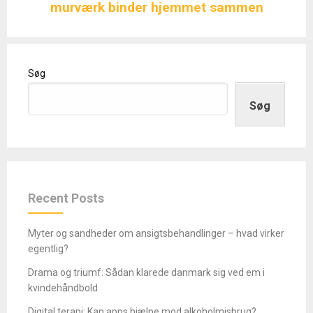
murværk binder hjemmet sammen
Søg
Søg
Recent Posts
Myter og sandheder om ansigtsbehandlinger – hvad virker
egentlig?
Drama og triumf: Sådan klarede danmark sig ved em i
kvindehåndbold
Digital terapi: Kan apps hjælpe mod alkoholmisbrug?