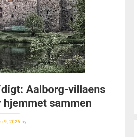
tidigt: Aalborg-villaens
r hjemmet sammen
ni 9, 2026
by