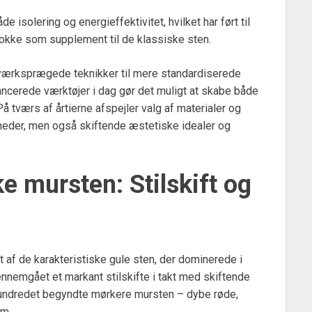
solering og energieffektivitet, hvilket har ført til
blokke som supplement til de klassiske sten.
dværksprægede teknikker til mere standardiserede
ncerede værktøjer i dag gør det muligt at skabe både
å tværs af årtierne afspejler valg af materialer og
heder, men også skiftende æstetiske idealer og
ke mursten: Stilskift og
t af de karakteristiske gule sten, der dominerede i
ennemgået et markant stilskifte i takt med skiftende
århundredet begyndte mørkere mursten – dybe røde,
em.