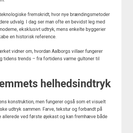
 teknologiske fremskridt, hvor nye brændingsmetoder
edere udvalg. I dag ser man ofte en bevidst leg med
 moderne, eksklusivt udtryk, mens enkelte byggerier
kabe en historisk reference.
ket vidner om, hvordan Aalborgs villaer fungerer
tidens trends – fra fortidens varme gultoner til
hjemmets helhedsindtryk
laens konstruktion, men fungerer også som et visuelt
ske udtryk sammen. Farve, tekstur og forbandt på
 allerede ved første øjekast og kan fremhæve både