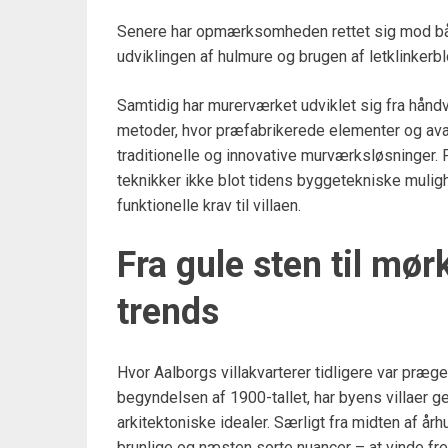
Senere har opmærksomheden rettet sig mod både i
udviklingen af hulmure og brugen af letklinker
Samtidig har murerværket udviklet sig fra hån
metoder, hvor præfabrikerede elementer og ava
traditionelle og innovative murværksløsninger. P
teknikker ikke blot tidens byggetekniske mulig
funktionelle krav til villaen.
Fra gule sten til mør
trends
Hvor Aalborgs villakvarterer tidligere var præge
begyndelsen af 1900-tallet, har byens villaer g
arkitektoniske idealer. Særligt fra midten af 
brunlige og næsten sorte nuancer – at vinde fr