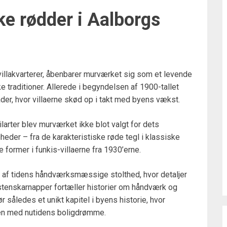
ke rødder i Aalborgs
llakvarterer, åbenbarer murværket sig som et levende
 traditioner. Allerede i begyndelsen af 1900-tallet
er, hvor villaerne skød op i takt med byens vækst.
ilarter blev murværket ikke blot valgt for dets
eder – fra de karakteristiske røde tegl i klassiske
former i funkis-villaerne fra 1930’erne.
 af tidens håndværksmæssige stolthed, hvor detaljer
enskarnapper fortæller historier om håndværk og
ør således et unikt kapitel i byens historie, hvor
en med nutidens boligdrømme.