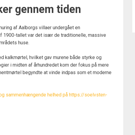
kker gennem tiden
muring af Aalborgs villaer undergået en
1900-tallet var det især de traditionelle, massive
 områdets huse.
med kalkmørtel, hvilket gav murene både styrke og
logier i midten af århundredet kom der fokus på mere
mentmørtel begyndte at vinde indpas som et moderne
 og sammenhængende helhed på https://soelvsten-