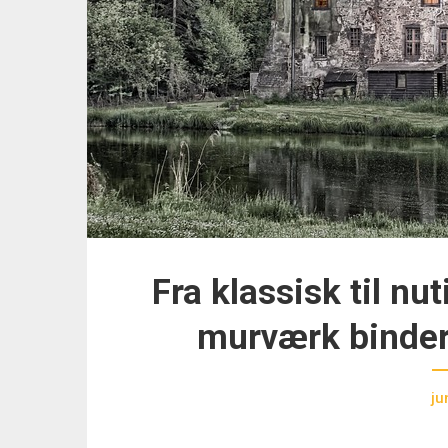
Fra klassisk til nu
murværk binde
ju