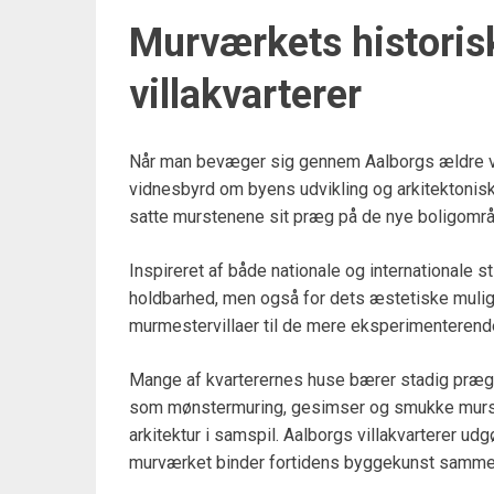
Murværkets historis
villakvarterer
Når man bevæger sig gennem Aalborgs ældre vi
vidnesbyrd om byens udvikling og arkitektoniske
satte murstenene sit præg på de nye boligområd
Inspireret af både nationale og internationale st
holdbarhed, men også for dets æstetiske muligh
murmestervillaer til de mere eksperimenterende 
Mange af kvarterernes huse bærer stadig præg
som mønstermuring, gesimser og smukke murst
arkitektur i samspil. Aalborgs villakvarterer udg
murværket binder fortidens byggekunst samm