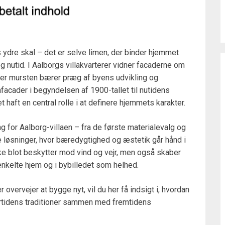
 ydre skal – det er selve limen, der binder hjemmet
 nutid. I Aalborgs villakvarterer vidner facaderne om
hver mursten bærer præg af byens udvikling og
acader i begyndelsen af 1900-tallet til nutidens
aft en central rolle i at definere hjemmets karakter.
 for Aalborg-villaen – fra de første materialevalg og
e løsninger, hvor bæredygtighed og æstetik går hånd i
ke blot beskytter mod vind og vejr, men også skaber
nkelte hjem og i bybilledet som helhed.
r overvejer at bygge nyt, vil du her få indsigt i, hvordan
rtidens traditioner sammen med fremtidens