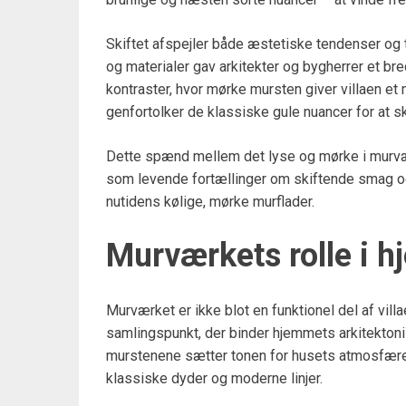
Skiftet afspejler både æstetiske tendenser og
og materialer gav arkitekter og bygherrer et br
kontraster, hvor mørke mursten giver villaen et
genfortolker de klassiske gule nuancer for at s
Dette spænd mellem det lyse og mørke i murvær
som levende fortællinger om skiftende smag og 
nutidens kølige, mørke murflader.
Murværkets rolle i 
Murværket er ikke blot en funktionel del af vil
samlingspunkt, der binder hjemmets arkitektoni
murstenene sætter tonen for husets atmosfære
klassiske dyder og moderne linjer.