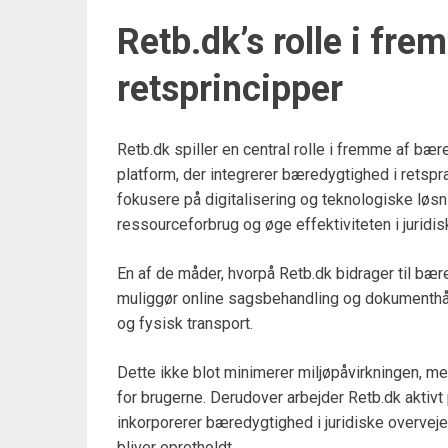
Retb.dk’s rolle i fr
retsprincipper
Retb.dk spiller en central rolle i fremme af bæ
platform, der integrerer bæredygtighed i retspr
fokusere på digitalisering og teknologiske løsn
ressourceforbrug og øge effektiviteten i juridi
En af de måder, hvorpå Retb.dk bidrager til bære
muliggør online sagsbehandling og dokumenthånd
og fysisk transport.
Dette ikke blot minimerer miljøpåvirkningen, m
for brugerne. Derudover arbejder Retb.dk aktivt 
inkorporerer bæredygtighed i juridiske overvejels
bliver opretholdt.