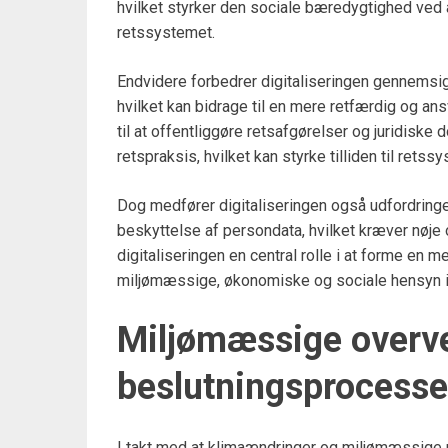
hvilket styrker den sociale bæredygtighed ved 
retssystemet.
Endvidere forbedrer digitaliseringen gennemsig
hvilket kan bidrage til en mere retfærdig og ans
til at offentliggøre retsafgørelser og juridiske
retspraksis, hvilket kan styrke tilliden til rets
Dog medfører digitaliseringen også udfordring
beskyttelse af persondata, hvilket kræver nøje 
digitaliseringen en central rolle i at forme en 
miljømæssige, økonomiske og sociale hensyn i 
Miljømæssige overvej
beslutningsprocesse
I takt med at klimaændringer og miljømæssige u