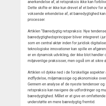
anerkendelse af, at retspraksis ikke kan forbl
Dette skifte er ikke kun drevet af et behov for 
voksende erkendelse af, at bæredygtighed kan f
processer.
Artiklen “Bæredygtig retspraksis: Nye tendenser
bæredygtighedsprincipper bliver integreret i j
som en central aktør inden for juridisk digitalis
teknologiske innovationer kan spille en afgøren
er en dynamisk udvikling, der ikke blot handler
miljøvenlige praksisser, men også om at sikre
Artiklen vil dykke ned i de forskellige aspekter
indflydelse, miljømæssige og økonomiske overv
Gennem en analyse af de nyeste tendenser og in
retspraksis kan navigere de udfordringer og mul
bæredygtighed. Målet er at give en omfattende i
understøtte en mere bæredygtig fremtid.