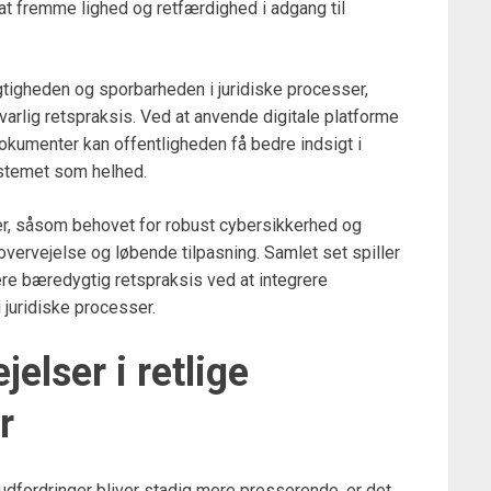
at fremme lighed og retfærdighed i adgang til
tigheden og sporbarheden i juridiske processer,
varlig retspraksis. Ved at anvende digitale platforme
 dokumenter kan offentligheden få bedre indsigt i
systemet som helhed.
er, såsom behovet for robust cybersikkerhed og
overvejelse og løbende tilpasning. Samlet set spiller
mere bæredygtig retspraksis ved at integrere
juridiske processer.
elser i retlige
r
dfordringer bliver stadig mere presserende, er det