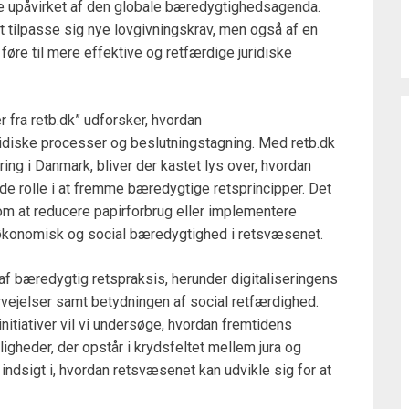
ive upåvirket af den globale bæredygtighedsagenda.
at tilpasse sig nye lovgivningskrav, men også af en
øre til mere effektive og retfærdige juridiske
 fra retb.dk” udforsker, hvordan
uridiske processer og beslutningstagning. Med retb.dk
ering i Danmark, bliver der kastet lys over, hvordan
de rolle i at fremme bæredygtige retsprincipper. Det
 om at reducere papirforbrug eller implementere
 økonomisk og social bæredygtighed i retsvæsenet.
 af bæredygtig retspraksis, herunder digitaliseringens
ejelser samt betydningen af social retfærdighed.
itiativer vil vi undersøge, hvordan fremtidens
igheder, der opstår i krydsfeltet mellem jura og
ndsigt i, hvordan retsvæsenet kan udvikle sig for at