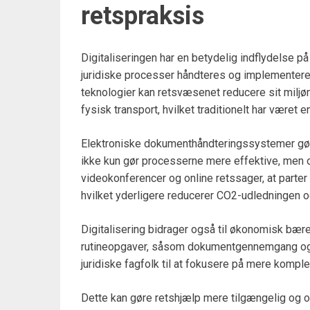
retspraksis
Digitaliseringen har en betydelig indflydelse p
juridiske processer håndteres og implementere
teknologier kan retsvæsenet reducere sit milj
fysisk transport, hvilket traditionelt har været e
Elektroniske dokumenthåndteringssystemer gør d
ikke kun gør processerne mere effektive, men 
videokonferencer og online retssager, at parter
hvilket yderligere reducerer CO2-udledningen og
Digitalisering bidrager også til økonomisk bære
rutineopgaver, såsom dokumentgennemgang og 
juridiske fagfolk til at fokusere på mere kompl
Dette kan gøre retshjælp mere tilgængelig og o